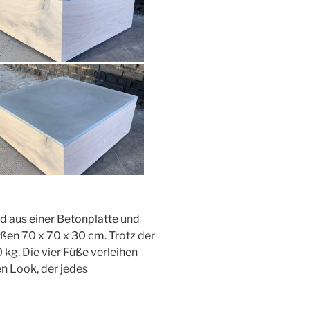
 aus einer Betonplatte und
ßen 70 x 70 x 30 cm. Trotz der
kg. Die vier Füße verleihen
n Look, der jedes